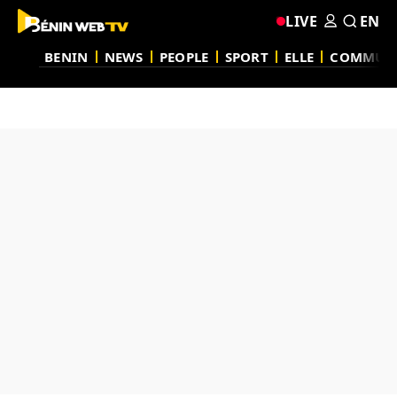
LIVE
EN
BENIN
NEWS
PEOPLE
SPORT
ELLE
COMMUN