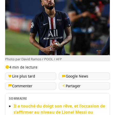
Photo par David Ramos / POOL / AFP
4 min de lecture
Lire plus tard
Google News
Commenter
Partager
SOMMAIRE
Il a touché du doigt son rêve, et l’occasion de
s’affirmer au niveau de Lionel Messi ou