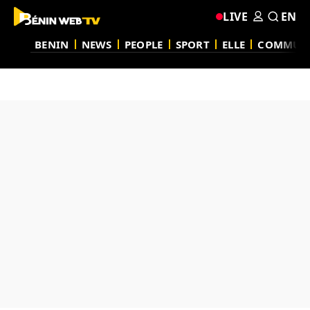
LIVE
EN
BENIN
NEWS
PEOPLE
SPORT
ELLE
COMMUN