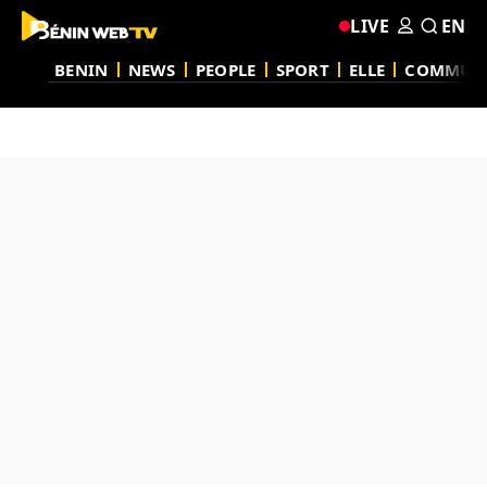
LIVE
EN
BENIN
NEWS
PEOPLE
SPORT
ELLE
COMMUN