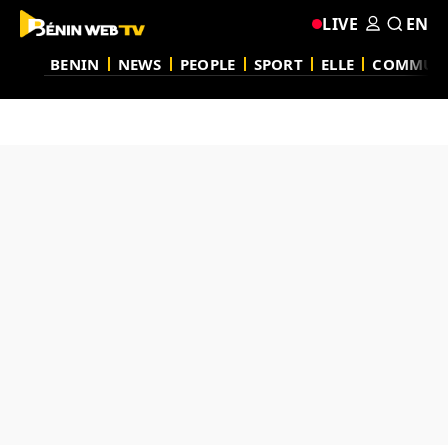
LIVE
EN
BENIN
NEWS
PEOPLE
SPORT
ELLE
COMMUN