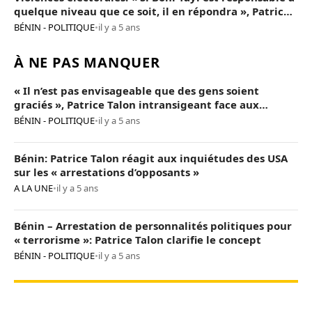
quelque niveau que ce soit, il en répondra », Patrice
Talon
BÉNIN - POLITIQUE
•
il y a 5 ans
À NE PAS MANQUER
« Il n’est pas envisageable que des gens soient
graciés », Patrice Talon intransigeant face aux
« opposants terroristes »
BÉNIN - POLITIQUE
•
il y a 5 ans
Bénin: Patrice Talon réagit aux inquiétudes des USA
sur les « arrestations d’opposants »
A LA UNE
•
il y a 5 ans
Bénin – Arrestation de personnalités politiques pour
« terrorisme »: Patrice Talon clarifie le concept
BÉNIN - POLITIQUE
•
il y a 5 ans