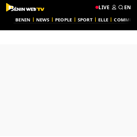
LIVE
EN
BENIN
NEWS
PEOPLE
SPORT
ELLE
COMMUN