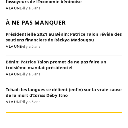
fossoyeurs de l’économie béninoise
A LA UNE
•
il y a 5 ans
À NE PAS MANQUER
Présidentielle 2021 au Bénin: Patrice Talon révèle des
soutiens financiers de Réckya Madougou
A LA UNE
•
il y a 5 ans
Bénin: Patrice Talon promet de ne pas faire un
troisième mandat présidentiel
A LA UNE
•
il y a 5 ans
Tchad: les langues se délient (enfin) sur la vraie cause
de la mort d’Idriss Déby Itno
A LA UNE
•
il y a 5 ans