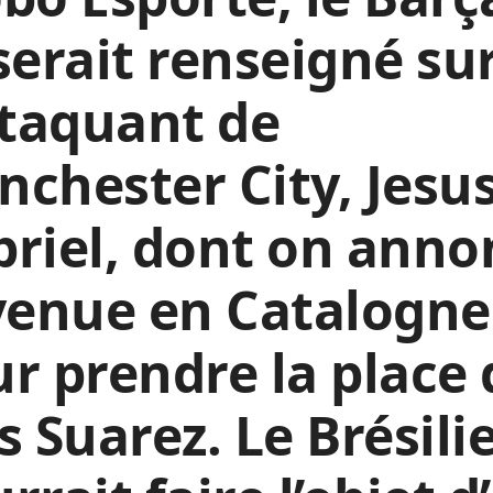
serait renseigné su
ttaquant de
chester City, Jesu
riel, dont on anno
venue en Catalogne
r prendre la place 
s Suarez. Le Brésili