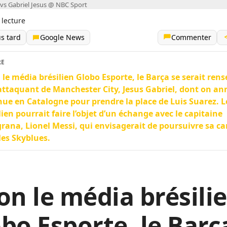
 vs Gabriel Jesus @ NBC Sport
 lecture
us tard
Google News
Commenter
RE
 le média brésilien Globo Esporte, le Barça se serait ren
’attaquant de Manchester City, Jesus Gabriel, dont on a
nue en Catalogne pour prendre la place de Luis Suarez. L
lien pourrait faire l’objet d’un échange avec le capitaine
rana, Lionel Messi, qui envisagerait de poursuivre sa ca
les Skyblues.
on le média brésili
bo Esporte, le Barç