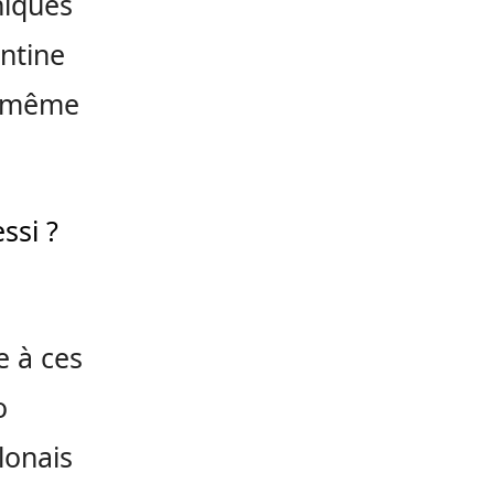
niques
entine
it même
ssi ?
e à ces
o
lonais