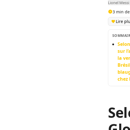
Lionel Messi
3 min de
Lire pl
SOMMAI
Selon
sur l
la ve
Brési
blaug
chez 
Sel
Glo