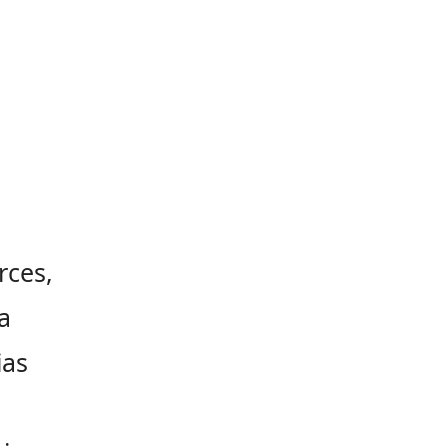
rces,
a
ias