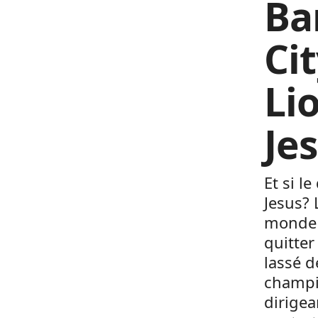
Ba
Ci
Li
Je
Et si l
Jesus? 
monde 
quitter
lassé d
champio
dirigea