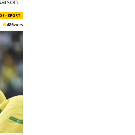
saison.
E - SPORT
486
vues