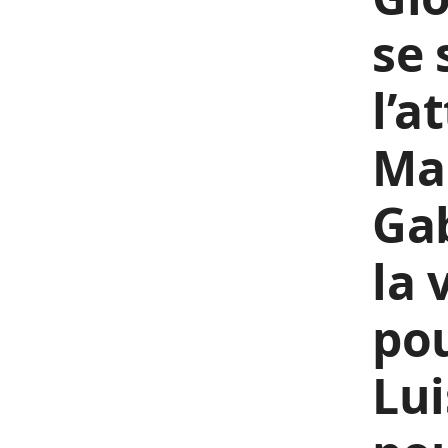
se 
l’a
Man
Gab
la 
pou
Lui