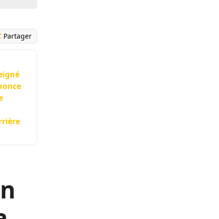
Partager
seigné
nnonce
e
rrière
en
a