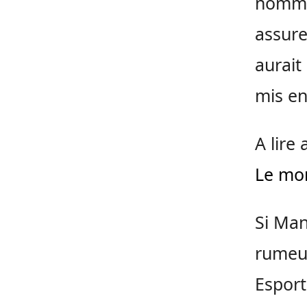
nomme 
assure
aurait
mis en
A lire 
Le mo
Si Man
rumeur
Esport