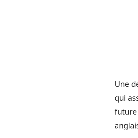
Une dé
qui as
future
anglai