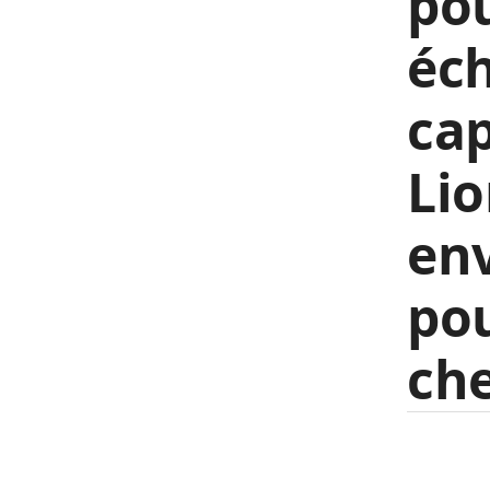
pou
éch
cap
Lio
env
pou
che