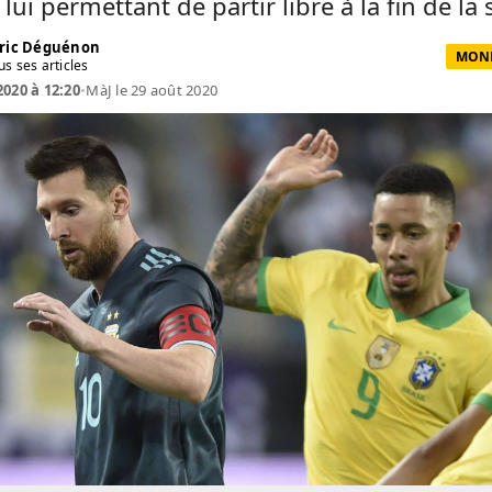
 lui permettant de partir libre à la fin de la 
ric Déguénon
MOND
us ses articles
2020 à 12:20
•
MàJ le 29 août 2020