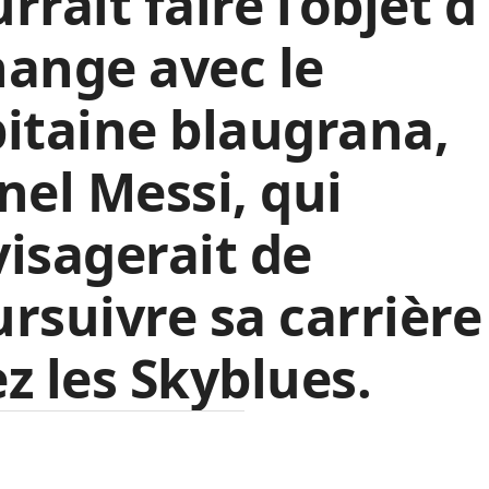
rrait faire l’objet d
ange avec le
itaine blaugrana,
nel Messi, qui
isagerait de
rsuivre sa carrière
z les Skyblues.