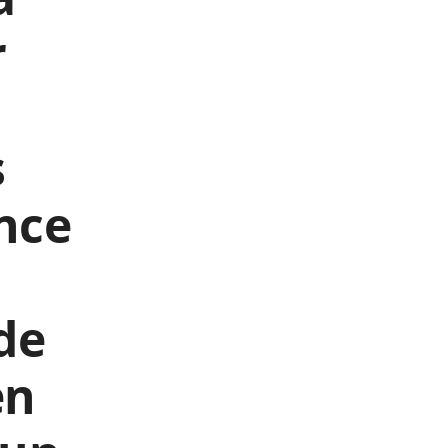
r
s
nce
de
en