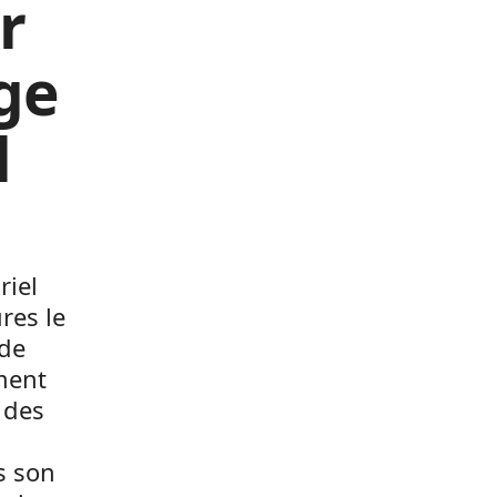
r
nge
l
riel
res le
 de
ement
 des
s son