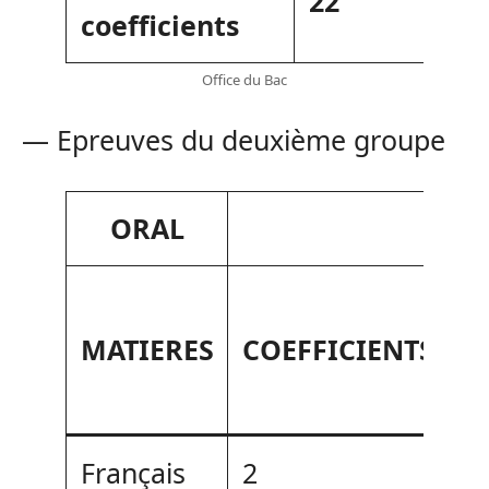
22
coefficients
Office du Bac
— Epreuves du deuxième groupe
ORAL
D
MATIERES
COEFFICIENTS
T
Français
2