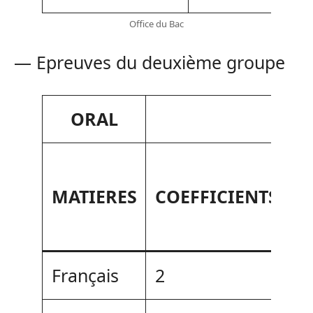
Office du Bac
— Epreuves du deuxième groupe
ORAL
D
MATIERES
COEFFICIENTS
T
Français
2