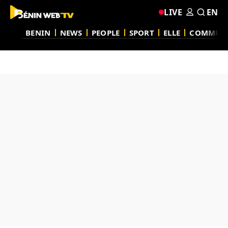
LIVE
EN
BENIN
NEWS
PEOPLE
SPORT
ELLE
COMMUN