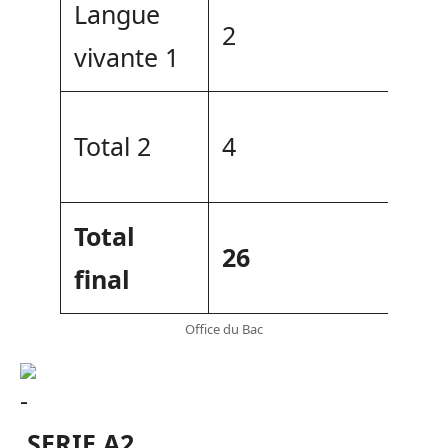
Langue
2
vivante 1
->
Total 2
4
po
Total
->
26
final
p
Office du Bac
SERIE A2