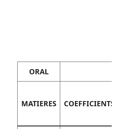
ORAL
D
MATIERES
COEFFICIENTS
T