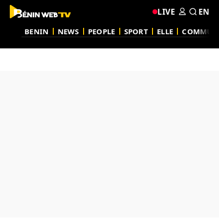
LIVE
EN
BENIN
NEWS
PEOPLE
SPORT
ELLE
COMMUN