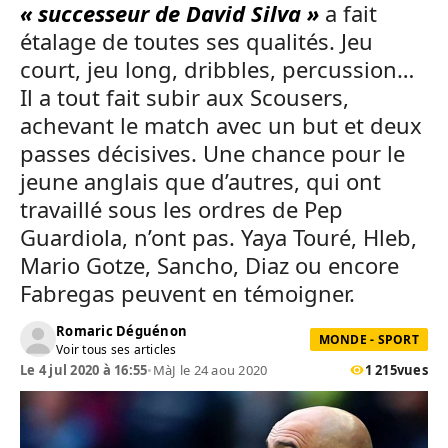
« successeur de David Silva »
a fait
étalage de toutes ses qualités. Jeu
court, jeu long, dribbles, percussion…
Il a tout fait subir aux Scousers,
achevant le match avec un but et deux
passes décisives. Une chance pour le
jeune anglais que d’autres, qui ont
travaillé sous les ordres de Pep
Guardiola, n’ont pas. Yaya Touré, Hleb,
Mario Gotze, Sancho, Diaz ou encore
Fabregas peuvent en témoigner.
Romaric Déguénon
MONDE - SPORT
Voir tous ses articles
Le 4 jul 2020 à 16:55
•
MàJ le 24 aou 2020
1 215
vues