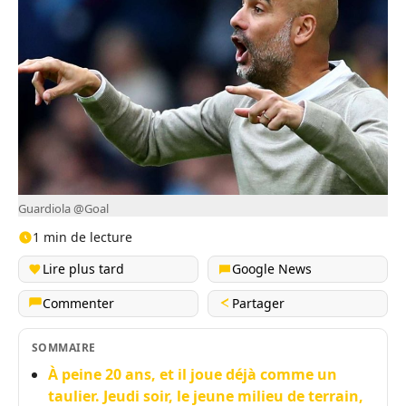
Guardiola @Goal
1 min de lecture
Lire plus tard
Google News
Commenter
Partager
SOMMAIRE
À peine 20 ans, et il joue déjà comme un
taulier. Jeudi soir, le jeune milieu de terrain,