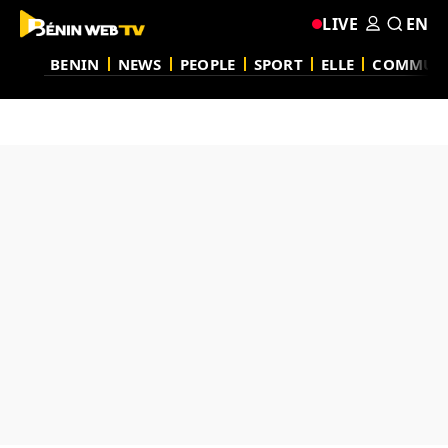
LIVE
EN
BENIN
NEWS
PEOPLE
SPORT
ELLE
COMMUN