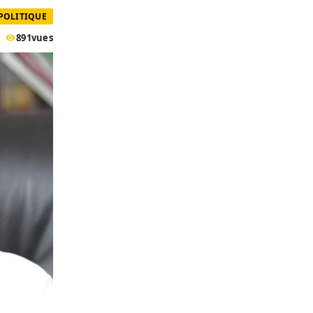
 POLITIQUE
891
vues