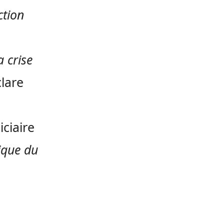
ction
a crise
lare
ciaire
ique du