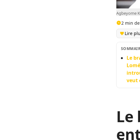
Agbeyome Ko
2 min de
Lire pl
SOMMAI
Le br
Lomé 
intro
veut 
Le 
en