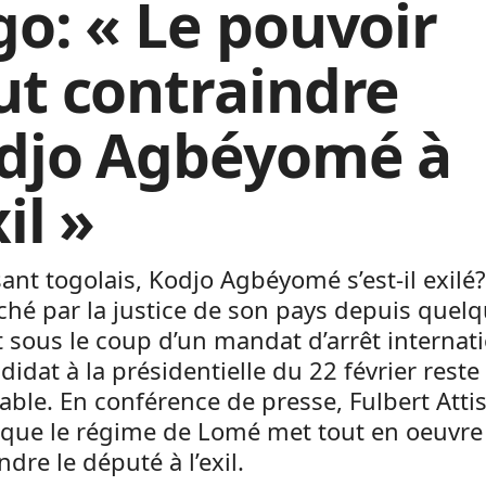
go: « Le pouvoir
ut contraindre
djo Agbéyomé à
xil »
ant togolais, Kodjo Agbéyomé s’est-il exilé?
hé par la justice de son pays depuis quel
t sous le coup d’un mandat d’arrêt internati
ndidat à la présidentielle du 22 février reste
able. En conférence de presse, Fulbert Atti
 que le régime de Lomé met tout en oeuvre
ndre le député à l’exil.