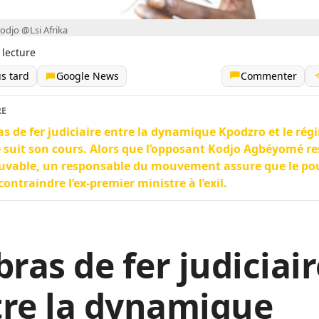
djo @Lsi Afrika
 lecture
us tard
Google News
Commenter
RE
as de fer judiciaire entre la dynamique Kpodzro et le rég
suit son cours. Alors que l’opposant Kodjo Agbéyomé re
uvable, un responsable du mouvement assure que le po
contraindre l’ex-premier ministre à l’exil.
bras de fer judiciai
tre la dynamique