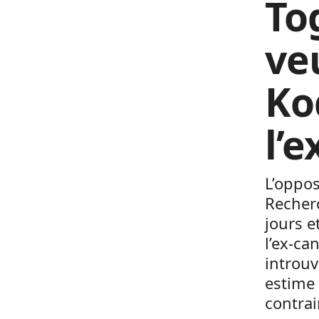
To
ve
Ko
l’e
L’oppos
Recherc
jours e
l’ex-ca
introuv
estime
contrai