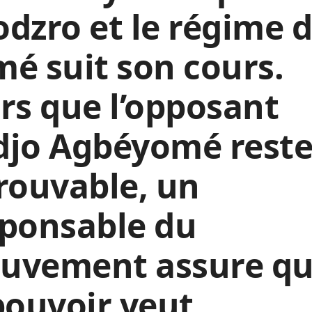
dzro et le régime 
é suit son cours.
rs que l’opposant
djo Agbéyomé rest
rouvable, un
sponsable du
uvement assure q
pouvoir veut