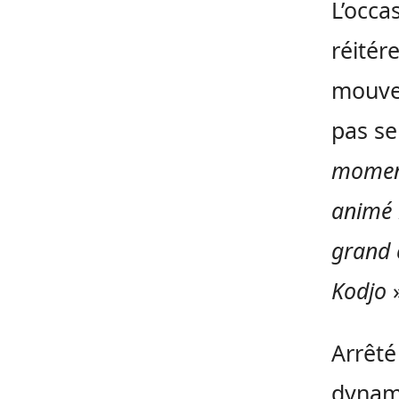
L’occa
réitér
mouve
pas se
moment,
animé 
grand 
Kodjo
»
Arrêté
dynami