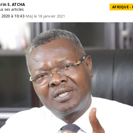
rin S. ATCHA
AFRIQUE -
us ses articles
t 2020 à 10:43
•
MàJ le 18 janvier 2021