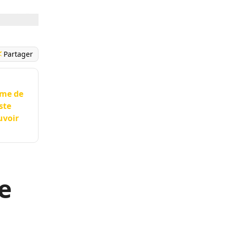
Partager
ime de
ste
uvoir
re