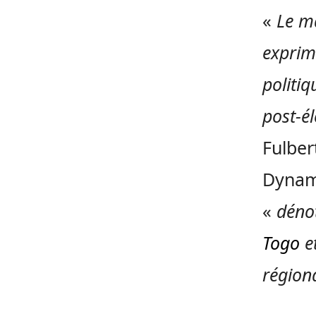
«
Le ma
exprim
politiq
post-él
Fulber
Dynami
«
dénot
Togo
et
région