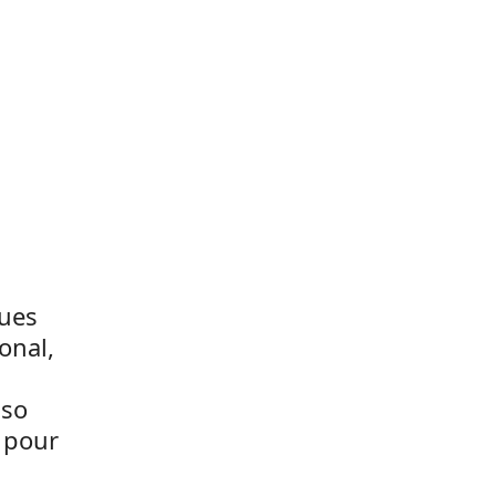
ques
onal,
sso
 pour