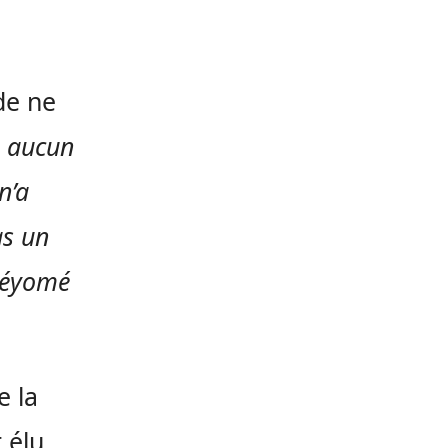
de ne
 aucun
n’a
as un
béyomé
e la
 élu