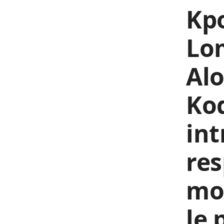
Kpo
Lom
Alo
Ko
int
re
mo
le 