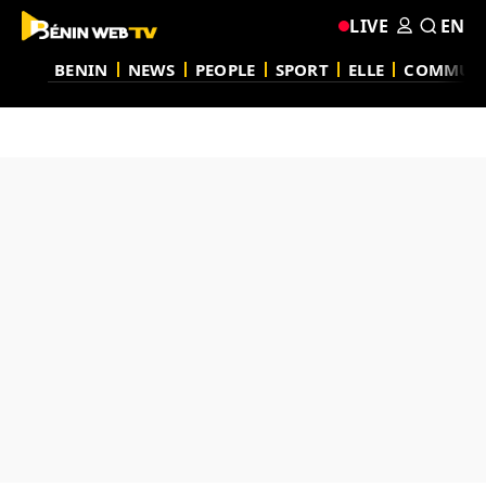
LIVE
EN
BENIN
NEWS
PEOPLE
SPORT
ELLE
COMMUN