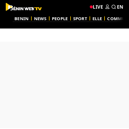
LIVE
EN
BENIN
NEWS
PEOPLE
SPORT
ELLE
COMMUN