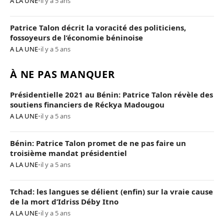
A LA UNE
•
il y a 5 ans
Patrice Talon décrit la voracité des politiciens,
fossoyeurs de l’économie béninoise
A LA UNE
•
il y a 5 ans
À NE PAS MANQUER
Présidentielle 2021 au Bénin: Patrice Talon révèle des
soutiens financiers de Réckya Madougou
A LA UNE
•
il y a 5 ans
Bénin: Patrice Talon promet de ne pas faire un
troisième mandat présidentiel
A LA UNE
•
il y a 5 ans
Tchad: les langues se délient (enfin) sur la vraie cause
de la mort d’Idriss Déby Itno
A LA UNE
•
il y a 5 ans