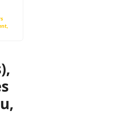
rs
ent,
),
es
u,