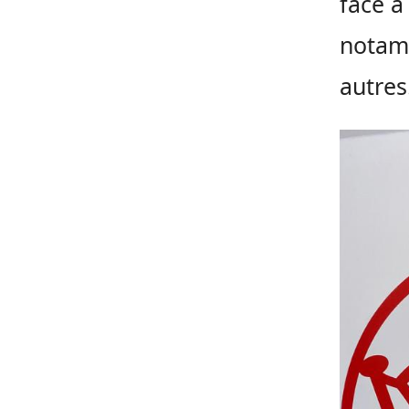
face à
notam
autres