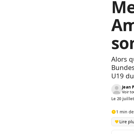
Me
Am
so
Alors q
Bundesl
U19 du
Jean
Voir to
Le 20 juille
1 min de
Lire pl