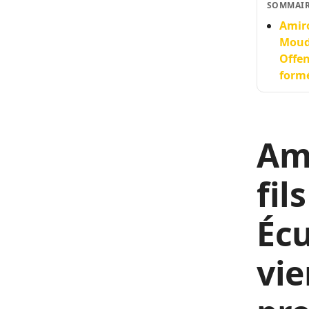
SOMMAI
Amiro
Mouda
Offen
formé
Am
fil
Écu
vie