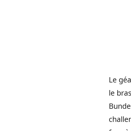
Le géa
le bra
Bundes
challe