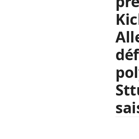
pre
Kic
All
déf
pol
Stt
sai