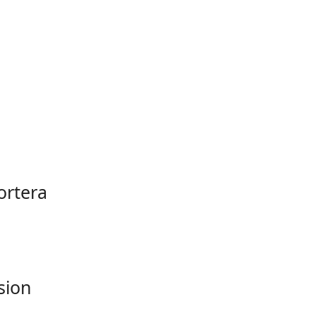
ortera
sion