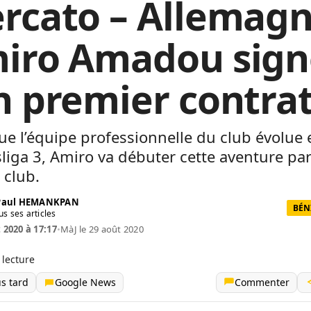
rcato – Allemagn
iro Amadou sign
n premier contra
ue l’équipe professionnelle du club évolue 
iga 3, Amiro va débuter cette aventure par
 club.
 Paul HEMANKPAN
BÉN
us ses articles
t 2020 à 17:17
•
MàJ le 29 août 2020
 lecture
us tard
Google News
Commenter