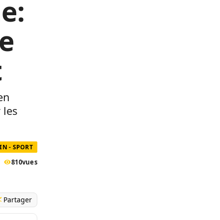
e:
e
t
en
 les
IN - SPORT
810
vues
Partager