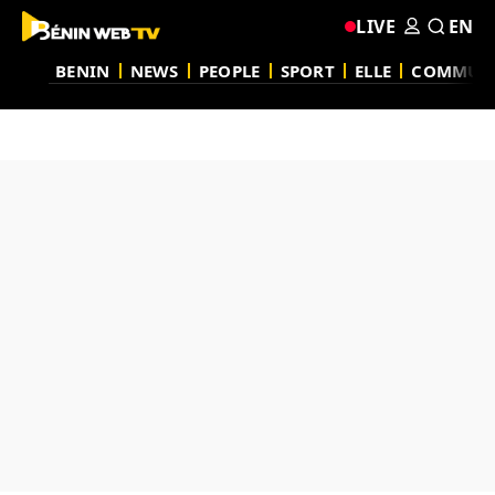
LIVE
EN
BENIN
NEWS
PEOPLE
SPORT
ELLE
COMMUN