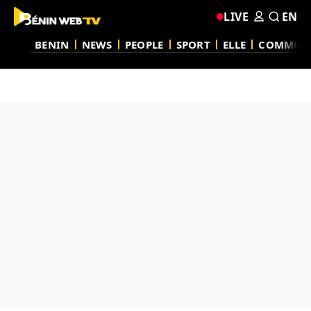
LIVE
EN
BENIN
NEWS
PEOPLE
SPORT
ELLE
COMMUN