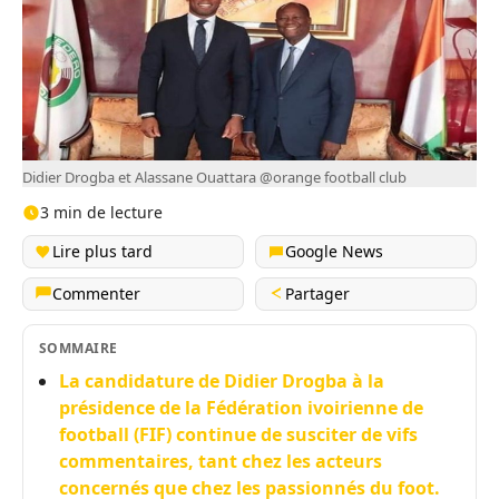
Didier Drogba et Alassane Ouattara @orange football club
3 min de lecture
Lire plus tard
Google News
Commenter
Partager
SOMMAIRE
La candidature de Didier Drogba à la
présidence de la Fédération ivoirienne de
football (FIF) continue de susciter de vifs
commentaires, tant chez les acteurs
concernés que chez les passionnés du foot.