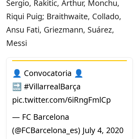
Sergio, Rakitic, Arthur, Monchu,
Riqui Puig; Braithwaite, Collado,
Ansu Fati, Griezmann, Suárez,
Messi
👤 Convocatoria 👤
🔜
#VillarrealBarça
pic.twitter.com/6iRngFmlCp
— FC Barcelona
(@FCBarcelona_es)
July 4, 2020