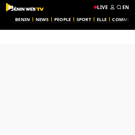
LIVE
EN
BENIN
NEWS
PEOPLE
SPORT
ELLE
COMMUN