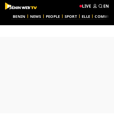
LIVE
EN
BENIN
NEWS
PEOPLE
SPORT
ELLE
COMMUN