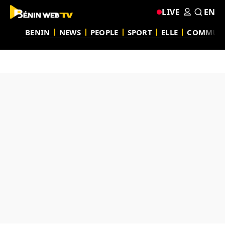
LIVE
EN
BENIN
NEWS
PEOPLE
SPORT
ELLE
COMMUN