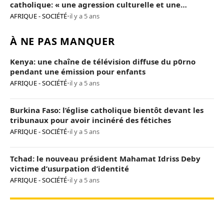
catholique: « une agression culturelle et une
provocation de trop »
AFRIQUE - SOCIÉTÉ
•
il y a 5 ans
À NE PAS MANQUER
Kenya: une chaîne de télévision diffuse du p0rno
pendant une émission pour enfants
AFRIQUE - SOCIÉTÉ
•
il y a 5 ans
Burkina Faso: l’église catholique bientôt devant les
tribunaux pour avoir incinéré des fétiches
AFRIQUE - SOCIÉTÉ
•
il y a 5 ans
Tchad: le nouveau président Mahamat Idriss Deby
victime d’usurpation d’identité
AFRIQUE - SOCIÉTÉ
•
il y a 5 ans