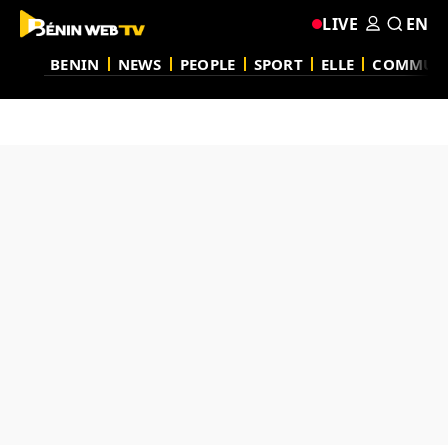
LIVE
EN
BENIN
NEWS
PEOPLE
SPORT
ELLE
COMMUN