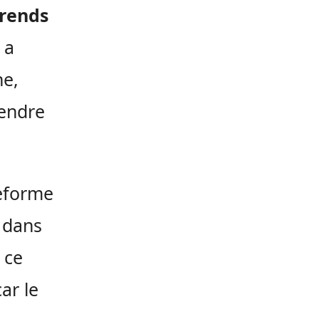
prends
 a
ne,
rendre
teforme
e dans
 ce
ar le