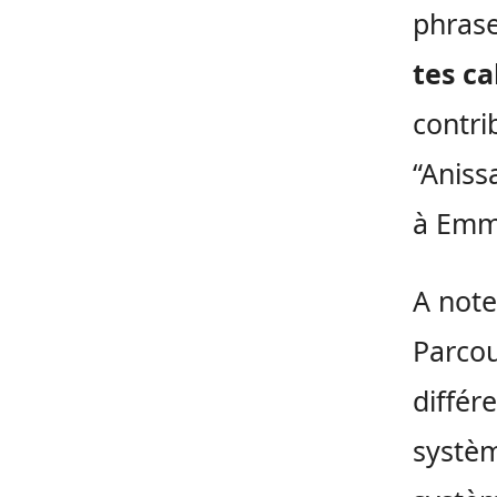
phras
tes ca
contri
“Aniss
à Emm
A note
Parcou
différ
systèm