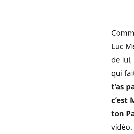
Comme
Luc Mé
de lui
qui fa
t’as p
c’est 
ton P
vidéo.