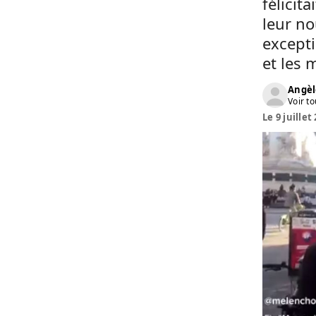
félicit
leur no
excepti
et les 
Angèl
Voir to
Le 9 juillet