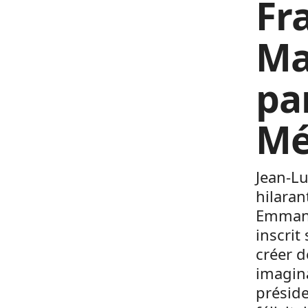
Fr
Ma
pa
Mé
Jean-Lu
hilaran
Emmanu
inscrit
créer d
imagin
préside