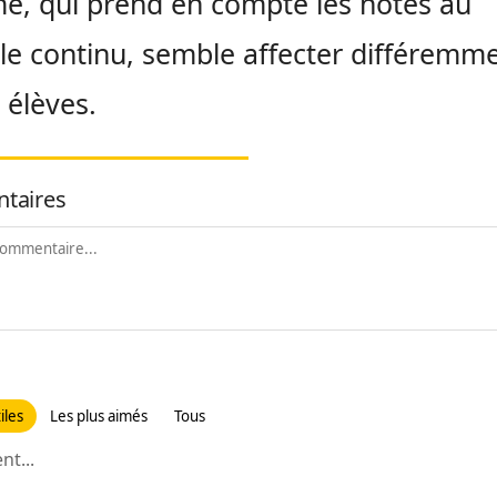
e, qui prend en compte les notes au
le continu, semble affecter différemme
 élèves.
taires
iles
Les plus aimés
Tous
t...