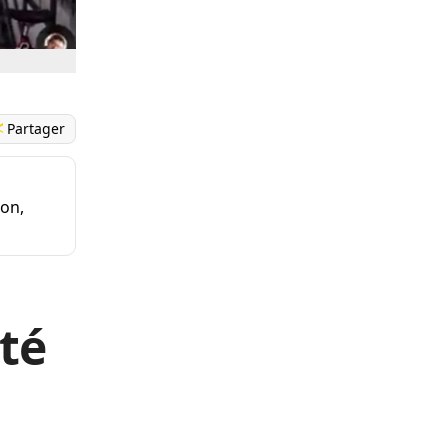
Partager
on,
té