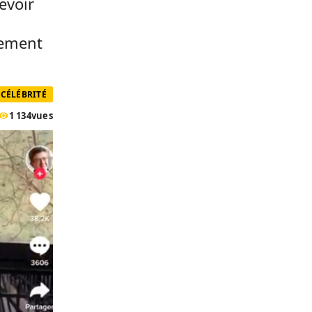
cevoir
nement
CÉLÉBRITÉ
1 134
vues