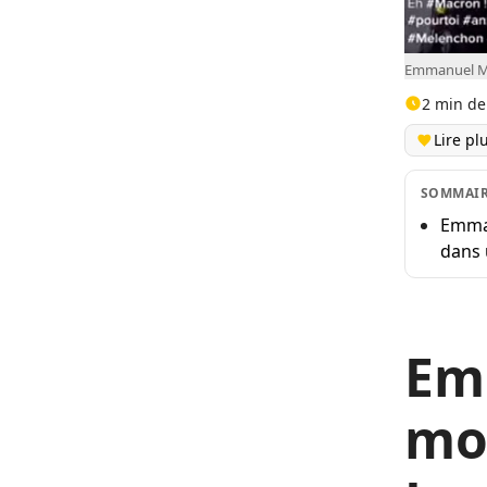
Emmanuel Ma
2 min de
Lire pl
SOMMAI
Emman
dans 
Em
moq