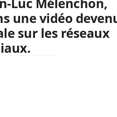
an-Luc Mélenchon,
ns une vidéo deven
ale sur les réseaux
iaux.