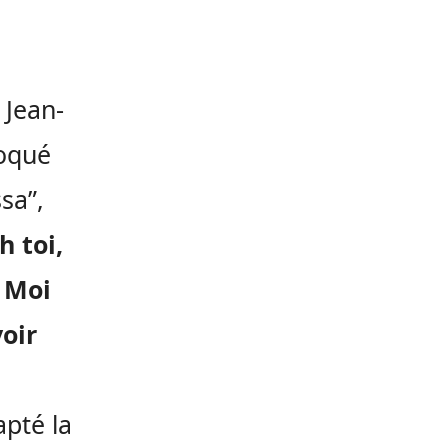
Jean-
moqué
sa”,
h toi,
/ Moi
oir
a
apté la