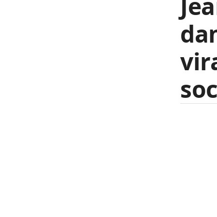
Je
da
vir
soc