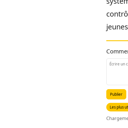
systèm
contrô
jeunes
Commen
Publier
Les plus ut
Chargemen