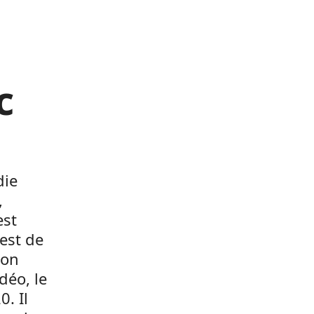
c
die
,
est
 est de
son
déo, le
. Il