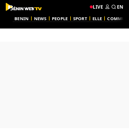
LIVE
EN
BENIN
NEWS
PEOPLE
SPORT
ELLE
COMMUN