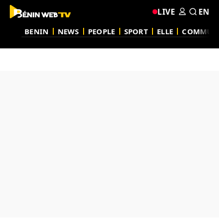
LIVE
EN
BENIN
NEWS
PEOPLE
SPORT
ELLE
COMMUN