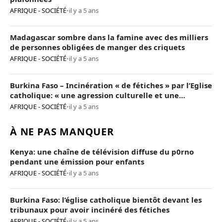
AFRIQUE - SOCIÉTÉ
•
il y a 5 ans
Madagascar sombre dans la famine avec des milliers
de personnes obligées de manger des criquets
AFRIQUE - SOCIÉTÉ
•
il y a 5 ans
Burkina Faso – Incinération « de fétiches » par l’Eglise
catholique: « une agression culturelle et une
provocation de trop »
AFRIQUE - SOCIÉTÉ
•
il y a 5 ans
À NE PAS MANQUER
Kenya: une chaîne de télévision diffuse du p0rno
pendant une émission pour enfants
AFRIQUE - SOCIÉTÉ
•
il y a 5 ans
Burkina Faso: l’église catholique bientôt devant les
tribunaux pour avoir incinéré des fétiches
AFRIQUE - SOCIÉTÉ
•
il y a 5 ans