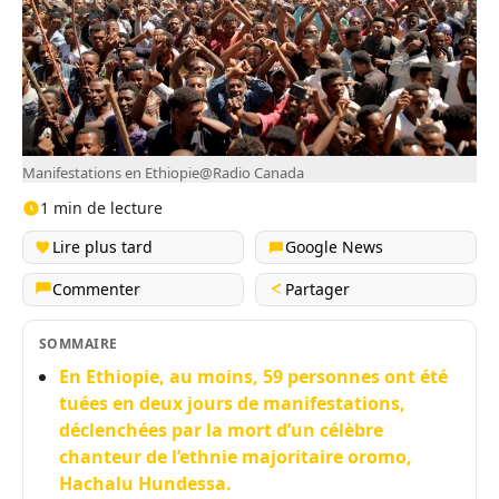
Manifestations en Ethiopie@Radio Canada
1 min de lecture
Lire plus tard
Google News
Commenter
Partager
SOMMAIRE
En Ethiopie, au moins, 59 personnes ont été
tuées en deux jours de manifestations,
déclenchées par la mort d’un célèbre
chanteur de l’ethnie majoritaire oromo,
Hachalu Hundessa.