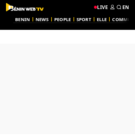
LIVE
EN
BENIN
NEWS
PEOPLE
SPORT
ELLE
COMMUN