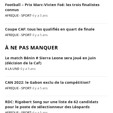
Football – Prix Marc-Vivien Foé: les trois finalistes
connus
AFRIQUE - SPORT
•
il y a 5 ans
Coupe CAF: tous les qualifiés en quart de finale
AFRIQUE - SPORT
•
il y a 5 ans
À NE PAS MANQUER
Le match Bénin # Sierra Leone sera joué en juin
(décision de la Caf)
A LA UNE
•
il y a 5 ans
CAN 2022: le Gabon exclu de la compétition?
AFRIQUE - SPORT
•
il y a 5 ans
RDC: Rigobert Song sur une liste de 62 candidats
pour le poste de sélectionneur des Léopards
AFRIQUE - SPORT
•
il y a 5 ans