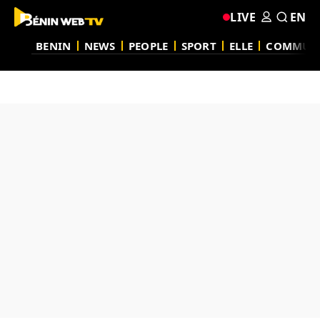
LIVE
EN
BENIN
NEWS
PEOPLE
SPORT
ELLE
COMMUN