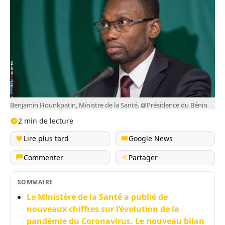
Benjamin Hounkpatin, Ministre de la Santé. @Présidence du Bénin
2 min de lecture
Lire plus tard
Google News
Commenter
Partager
SOMMAIRE
Le Ministère de la Santé a publié de
nouveaux chiffres sur l’évolution de la
pandémie du Coronavirus. Le nouveau bilan