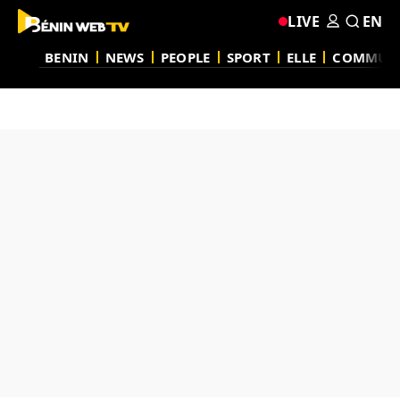
LIVE
EN
BENIN
NEWS
PEOPLE
SPORT
ELLE
COMMUN