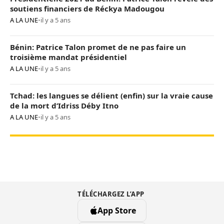
soutiens financiers de Réckya Madougou
A LA UNE
•
il y a 5 ans
Bénin: Patrice Talon promet de ne pas faire un
troisième mandat présidentiel
A LA UNE
•
il y a 5 ans
Tchad: les langues se délient (enfin) sur la vraie cause
de la mort d’Idriss Déby Itno
A LA UNE
•
il y a 5 ans
TÉLÉCHARGEZ L’APP
App Store