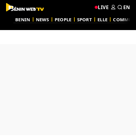
LIVE
EN
BENIN
NEWS
PEOPLE
SPORT
ELLE
COMMUN