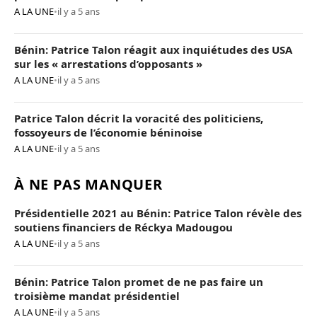
A LA UNE
•
il y a 5 ans
Bénin: Patrice Talon réagit aux inquiétudes des USA
sur les « arrestations d’opposants »
A LA UNE
•
il y a 5 ans
Patrice Talon décrit la voracité des politiciens,
fossoyeurs de l’économie béninoise
A LA UNE
•
il y a 5 ans
À NE PAS MANQUER
Présidentielle 2021 au Bénin: Patrice Talon révèle des
soutiens financiers de Réckya Madougou
A LA UNE
•
il y a 5 ans
Bénin: Patrice Talon promet de ne pas faire un
troisième mandat présidentiel
A LA UNE
•
il y a 5 ans