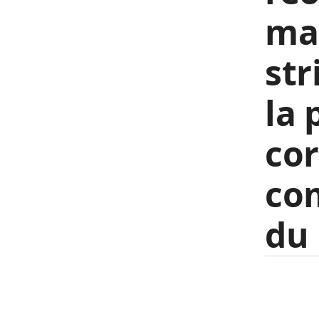
mai
str
la 
cor
co
du 