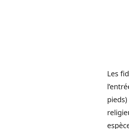
Les fi
l’entr
pieds)
religi
espèce