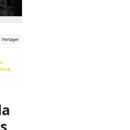
Partager
es
irus,
la
s,