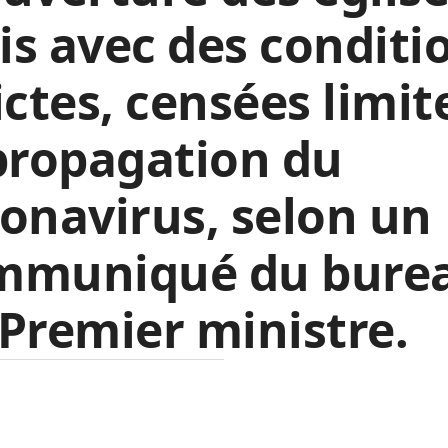
s avec des conditi
ictes, censées limit
propagation du
onavirus, selon un
mmuniqué du bure
Premier ministre.