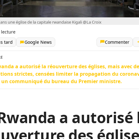
ns une église de la capitale rwandaise Kigali @La Croix
 lecture
us tard
Google News
Commenter
RE
anda a autorisé la réouverture des églises, mais avec d
tions strictes, censées limiter la propagation du coronav
n un communiqué du bureau du Premier ministre.
Rwanda a autorisé 
uverture des église