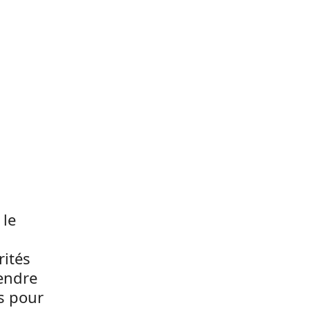
 le
rités
rendre
es pour