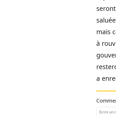
seront
saluée
mais c
à rouv
gouver
rester
a enre
Commen