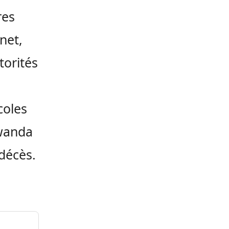
res
net,
torités
coles
Rwanda
 décès.