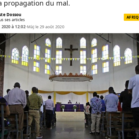
la propagation du mal.
te Dossou
AFRIQ
us ses articles
t 2020 à 12:02
•
MàJ le 29 août 2020