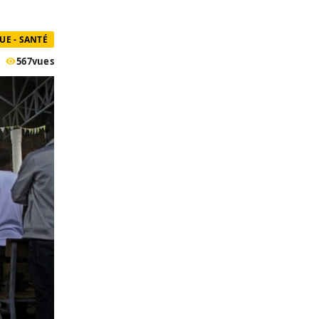
UE - SANTÉ
567
vues