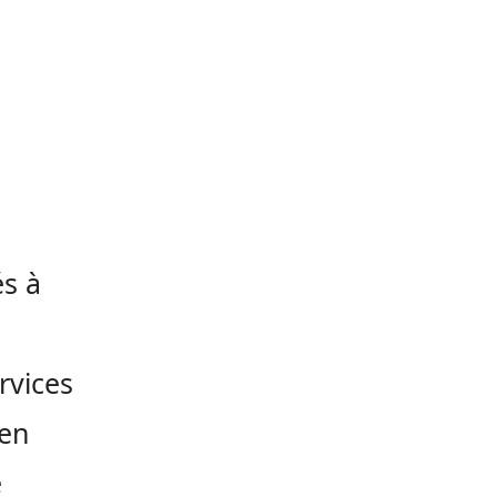
és à
rvices
 en
e