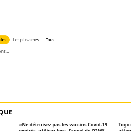
iles
Les plus aimés
Tous
t...
QUE
«Ne détruisez pas les vaccins Covid-19
Togo:
expirés, utilisez-les», l’appel de l’OMS
atten