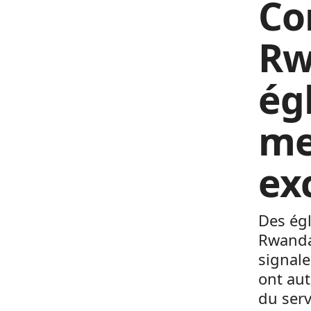
Co
Rw
ég
me
ex
Des égl
Rwanda
signale
ont aut
du serv