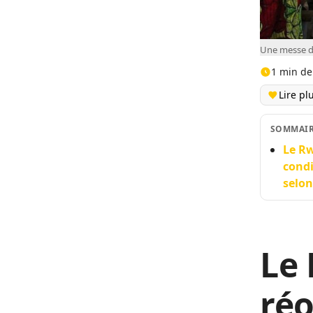
Une messe da
1 min de
Lire pl
SOMMAI
Le Rw
condi
selo
Le 
réo