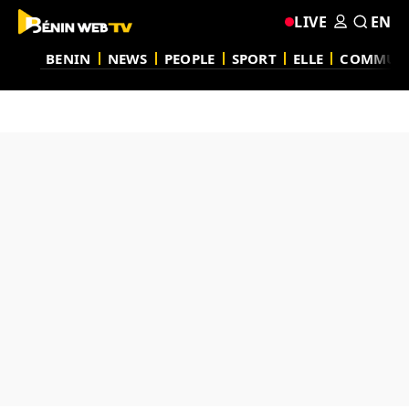
LIVE
EN
BENIN
NEWS
PEOPLE
SPORT
ELLE
COMMUN