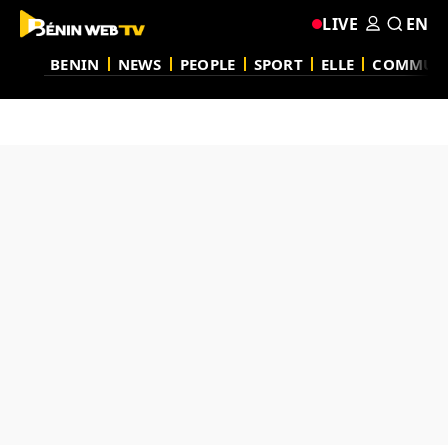
LIVE
EN
BENIN
NEWS
PEOPLE
SPORT
ELLE
COMMUN