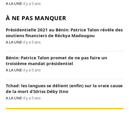
A LA UNE
•
il y a 5 ans
À NE PAS MANQUER
Présidentielle 2021 au Bénin: Patrice Talon révèle des
soutiens financiers de Réckya Madougou
A LA UNE
•
il y a 5 ans
Bénin: Patrice Talon promet de ne pas faire un
troisième mandat présidentiel
A LA UNE
•
il y a 5 ans
Tchad: les langues se délient (enfin) sur la vraie cause
de la mort d’Idriss Déby Itno
A LA UNE
•
il y a 5 ans