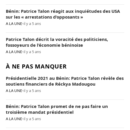
Bénin: Patrice Talon réagit aux inquiétudes des USA
sur les « arrestations d’opposants »
A LA UNE
•
il y a 5 ans
Patrice Talon décrit la voracité des politiciens,
fossoyeurs de l’économie béninoise
A LA UNE
•
il y a 5 ans
À NE PAS MANQUER
Présidentielle 2021 au Bénin: Patrice Talon révèle des
soutiens financiers de Réckya Madougou
A LA UNE
•
il y a 5 ans
Bénin: Patrice Talon promet de ne pas faire un
troisième mandat présidentiel
A LA UNE
•
il y a 5 ans