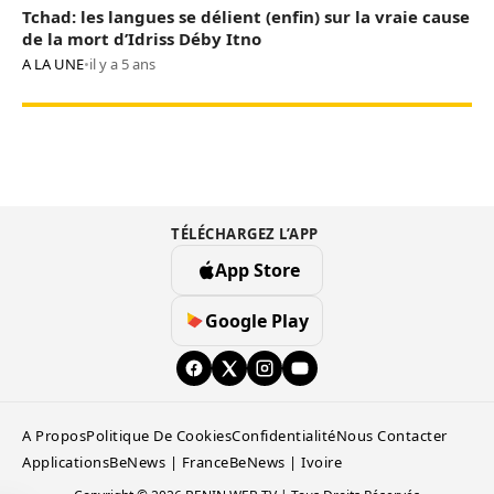
Tchad: les langues se délient (enfin) sur la vraie cause
de la mort d’Idriss Déby Itno
A LA UNE
•
il y a 5 ans
TÉLÉCHARGEZ L’APP
App Store
Google Play
A Propos
Politique De Cookies
Confidentialité
Nous Contacter
Applications
BeNews | France
BeNews | Ivoire