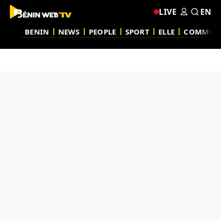
LIVE
EN
BENIN
NEWS
PEOPLE
SPORT
ELLE
COMMUN