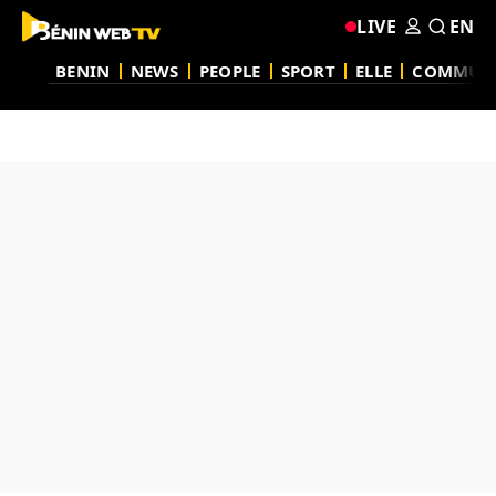
LIVE
EN
BENIN
NEWS
PEOPLE
SPORT
ELLE
COMMUN