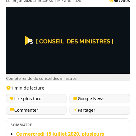
Le 15 jul 2020 à 15:40
•
MàJ le 7 aou 2020
567
vues
Compte rendu du conseil des ministres
1 min de lecture
Lire plus tard
Google News
Commenter
Partager
SOMMAIRE
Ce mercredi 15 juillet 2020, plusieurs