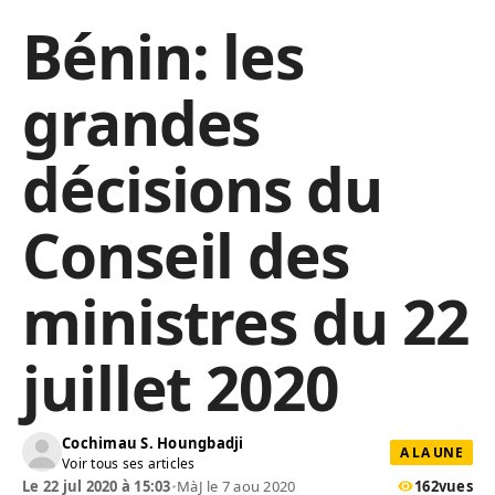
Bénin: les
grandes
décisions du
Conseil des
ministres du 22
juillet 2020
Cochimau S. Houngbadji
A LA UNE
Voir tous ses articles
Le 22 jul 2020 à 15:03
•
MàJ le 7 aou 2020
162
vues