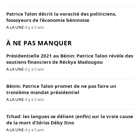
Patrice Talon décrit la voracité des politiciens,
fossoyeurs de l’économie béninoise
A LA UNE
•
il y a 5 ans
À NE PAS MANQUER
Présidentielle 2021 au Bénin: Patrice Talon révèle des
soutiens financiers de Réckya Madougou
A LA UNE
•
il y a 5 ans
Bénin: Patrice Talon promet de ne pas faire un
troisième mandat présidentiel
A LA UNE
•
il y a 5 ans
Tchad: les langues se délient (enfin) sur la vraie cause
de la mort d’Idriss Déby Itno
A LA UNE
•
il y a 5 ans