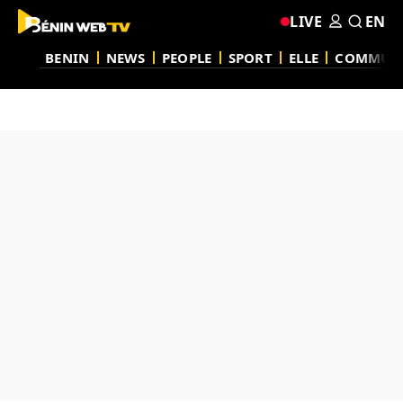
LIVE
EN
BENIN
NEWS
PEOPLE
SPORT
ELLE
COMMUN