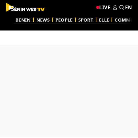
LIVE
EN
BENIN
NEWS
PEOPLE
SPORT
ELLE
COMMUN