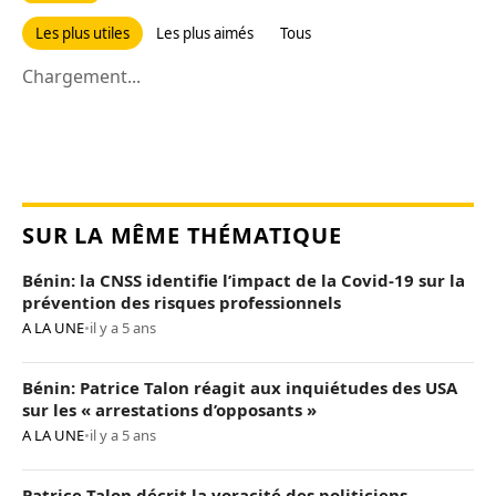
Les plus utiles
Les plus aimés
Tous
Chargement...
SUR LA MÊME THÉMATIQUE
Bénin: la CNSS identifie l’impact de la Covid-19 sur la
prévention des risques professionnels
A LA UNE
•
il y a 5 ans
Bénin: Patrice Talon réagit aux inquiétudes des USA
sur les « arrestations d’opposants »
A LA UNE
•
il y a 5 ans
Patrice Talon décrit la voracité des politiciens,