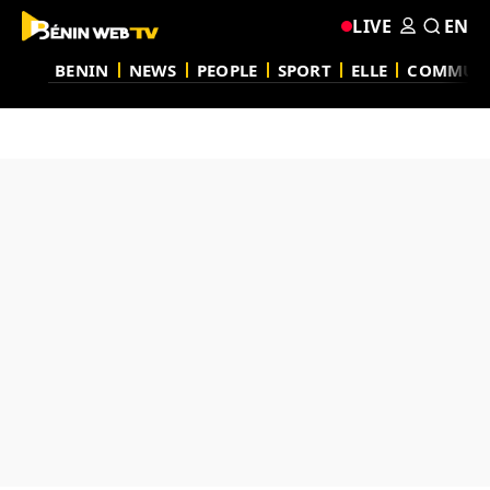
LIVE
EN
BENIN
NEWS
PEOPLE
SPORT
ELLE
COMMUN