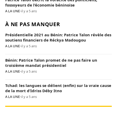
fossoyeurs de l’économie béninoise
A LA UNE
•
il y a 5 ans
À NE PAS MANQUER
Présidentielle 2021 au Bénin: Patrice Talon révèle des
soutiens financiers de Réckya Madougou
A LA UNE
•
il y a 5 ans
Bénin: Patrice Talon promet de ne pas faire un
troisième mandat présidentiel
A LA UNE
•
il y a 5 ans
Tchad: les langues se délient (enfin) sur la vraie cause
de la mort d’Idriss Déby Itno
A LA UNE
•
il y a 5 ans