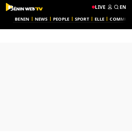
LIVE
EN
BENIN
NEWS
PEOPLE
SPORT
ELLE
COMMUN