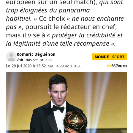
européen sur un seul match),
qui sont
trop éloignées du panorama
habituel. »
Ce choix
« ne nous enchante
pas »
, poursuit le rédacteur en chef,
mais il vise à
« protéger la crédibilité et
la légitimité d’une telle récompense ».
Romaric Déguénon
MONDE - SPORT
Voir tous ses articles
Le 20 jul 2020 à 13:52
•
MàJ le 29 aou 2020
567
vues