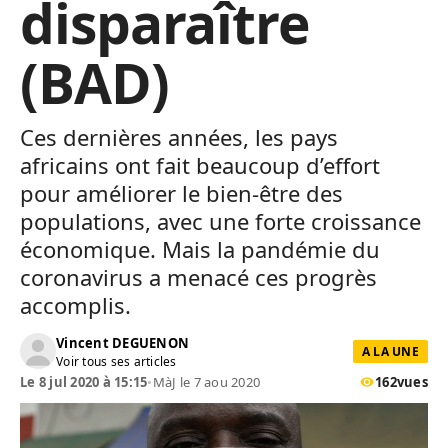
disparaître
(BAD)
Ces dernières années, les pays
africains ont fait beaucoup d’effort
pour améliorer le bien-être des
populations, avec une forte croissance
économique. Mais la pandémie du
coronavirus a menacé ces progrès
accomplis.
Vincent DEGUENON
A LA UNE
Voir tous ses articles
Le 8 jul 2020 à 15:15
•
MàJ le 7 aou 2020
162
vues