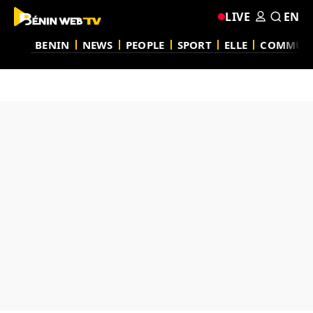
LIVE
EN
BENIN
NEWS
PEOPLE
SPORT
ELLE
COMMUN