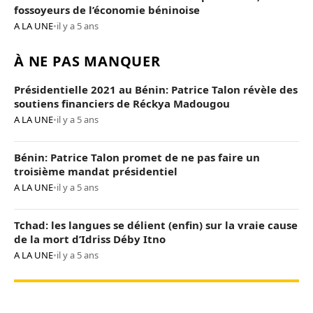
fossoyeurs de l’économie béninoise
A LA UNE
•
il y a 5 ans
À NE PAS MANQUER
Présidentielle 2021 au Bénin: Patrice Talon révèle des
soutiens financiers de Réckya Madougou
A LA UNE
•
il y a 5 ans
Bénin: Patrice Talon promet de ne pas faire un
troisième mandat présidentiel
A LA UNE
•
il y a 5 ans
Tchad: les langues se délient (enfin) sur la vraie cause
de la mort d’Idriss Déby Itno
A LA UNE
•
il y a 5 ans