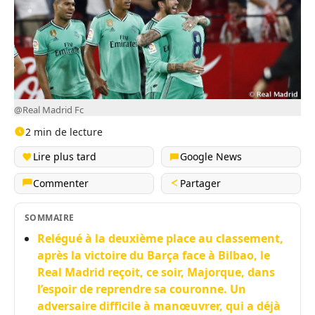
@Real Madrid Fc
2 min de lecture
Lire plus tard
Google News
Commenter
Partager
SOMMAIRE
Relégué à la deuxième place au classement,
après la victoire du Barça face à Bilbao, le
Real Madrid reçoit, ce soir, Majorque, dans
l’espoir de reprendre sa couronne. Un
adversaire difficile à manœuvrer, qui a déjà