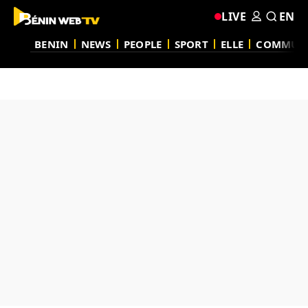
LIVE
EN
BENIN
NEWS
PEOPLE
SPORT
ELLE
COMMUN