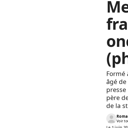
Me
fr
on
(p
Formé 
âgé de 
presse 
père de
de la s
Roma
Voir to
Le 1 juin 20