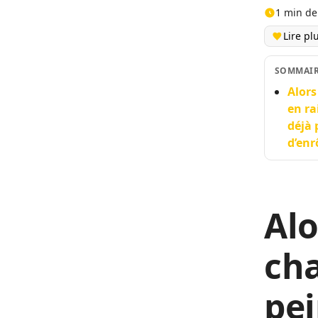
1 min de
Lire pl
SOMMAI
Alors
en ra
déjà 
d’en
Alo
ch
pei