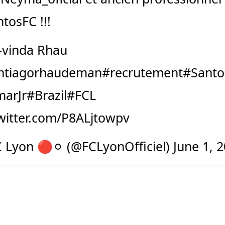
ntosFC
!!!
vinda Rhau
ntiagorhaudeman
#recrutement
#Santo
arJr
#Brazil
#FCL
twitter.com/P8ALjtowpv
 Lyon 🔴⚪️ (@FCLyonOfficiel)
June 1, 