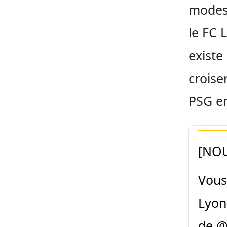
modest
le FC 
exist
croise
PSG e
[NO
Vous 
Lyon
de
@