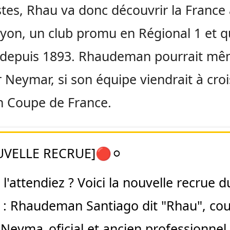
es, Rhau va donc découvrir la France
Lyon, un club promu en Régional 1 et q
e depuis 1893. Rhaudeman pourrait m
r Neymar, si son équipe viendrait à croi
n Coupe de France.
UVELLE RECRUE]🔴⚪
l'attendiez ? Voici la nouvelle recrue d
 : Rhaudeman Santiago dit "Rhau", cou
Neyma_oficial
et ancien professionnel