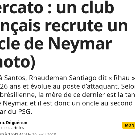
rcato : un club
ançais recrute un
cle de Neymar
hoto)
à Santos, Rhaudeman Santiago dit « Rhau »
26 ans et évolue au poste d’attaquant. Selo
brésilienne, la mère de ce dernier est la ta
 Neymar, et il est donc un oncle au second
tar du PSG.
ric Déguénon
MOND
us ses articles
20 à 15:41
•
MàJ le 29 août 2020