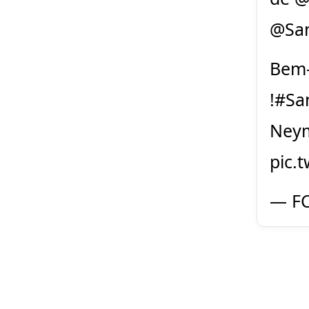
@Sa
Bem-
!
#Sa
Neym
pic.
— FC