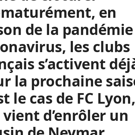
ématurément, en
son de la pandémie
onavirus, les clubs
nçais s’activent déj
r la prochaine sais
st le cas de FC Lyon
 vient d’enrôler un
usin de Neymar,