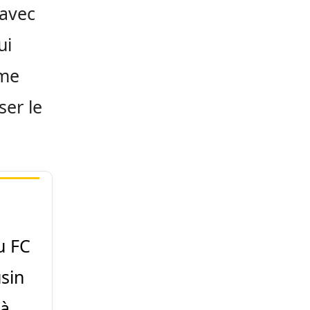
 avec
ui
ême
ser le
u FC
sin
 à