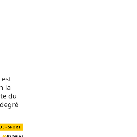
 est
n la
nte du
 degré
E - SPORT
972
vues