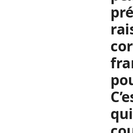
pr
rai
cor
fra
pou
C’e
qui
co