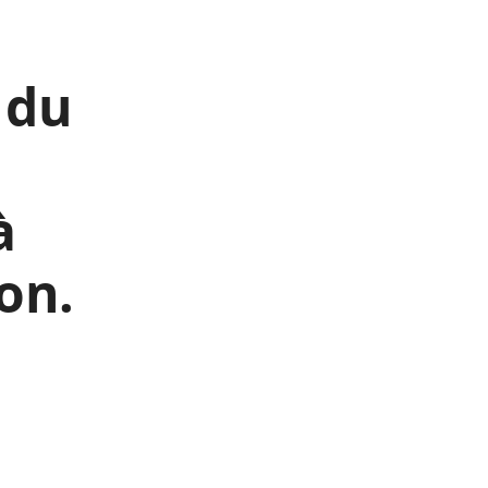
 du
à
on.
,