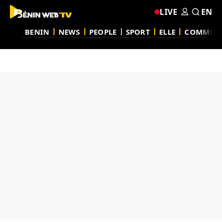
LIVE
EN
BENIN
NEWS
PEOPLE
SPORT
ELLE
COMMUN