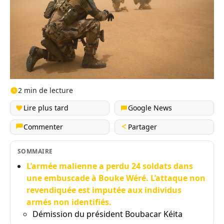
2 min de lecture
Lire plus tard
Google News
Commenter
Partager
SOMMAIRE
L’armée malienne a perdu 24 soldats dans
une embuscade à Bouke Wéré. L’attaque non
revendiquée est imputée aux individus
armés non identifiés.
Démission du président Boubacar Kéita