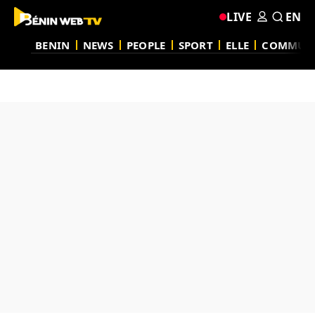
LIVE
EN
BENIN
NEWS
PEOPLE
SPORT
ELLE
COMMUN