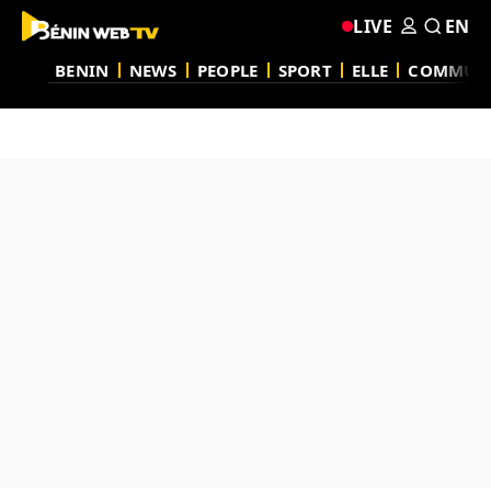
LIVE
EN
BENIN
NEWS
PEOPLE
SPORT
ELLE
COMMUN