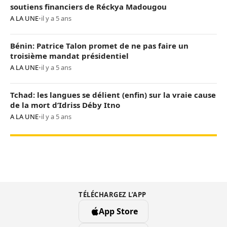
soutiens financiers de Réckya Madougou
A LA UNE
•
il y a 5 ans
Bénin: Patrice Talon promet de ne pas faire un
troisième mandat présidentiel
A LA UNE
•
il y a 5 ans
Tchad: les langues se délient (enfin) sur la vraie cause
de la mort d’Idriss Déby Itno
A LA UNE
•
il y a 5 ans
TÉLÉCHARGEZ L’APP
App Store