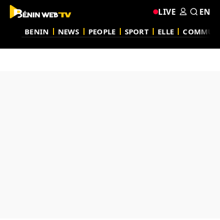
LIVE
EN
BENIN
NEWS
PEOPLE
SPORT
ELLE
COMMUN