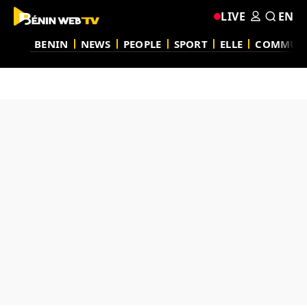
LIVE
EN
BENIN
NEWS
PEOPLE
SPORT
ELLE
COMMUN