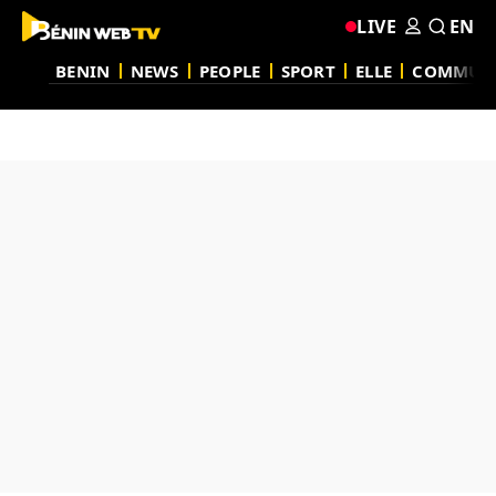
LIVE
EN
BENIN
NEWS
PEOPLE
SPORT
ELLE
COMMUN