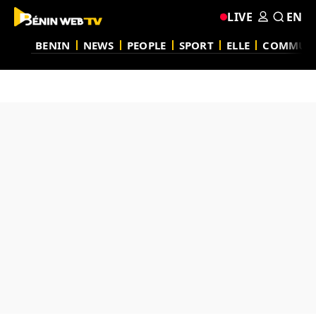
LIVE
EN
BENIN
NEWS
PEOPLE
SPORT
ELLE
COMMUN