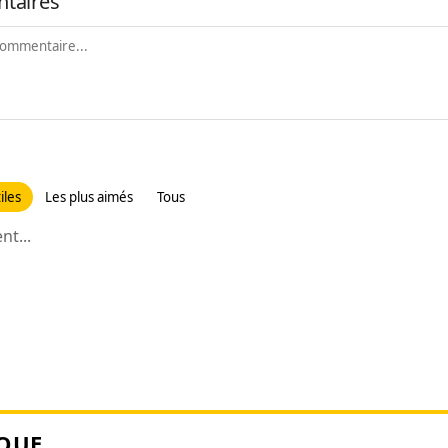
taires
iles
Les plus aimés
Tous
t...
QUE