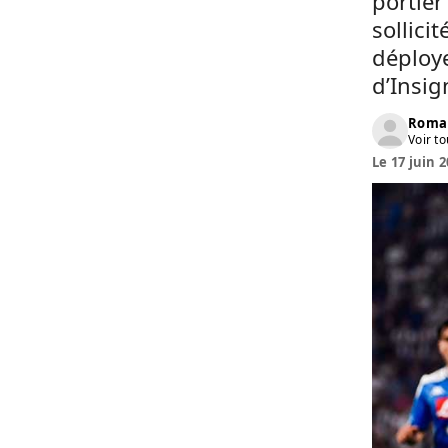
portier
sollici
déploye
d’Insig
Roma
Voir to
Le 17 juin 2