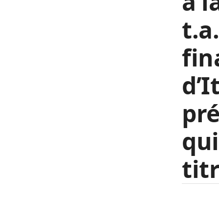
à l
t.a
fin
d’I
pré
qui
tit