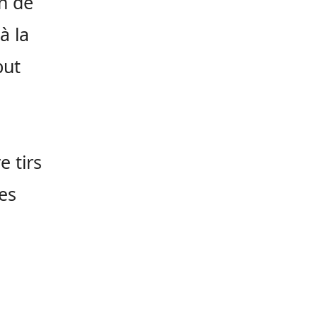
n de
à la
but
e tirs
es