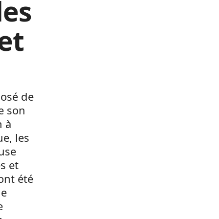
les
et
posé de
de son
n à
e, les
euse
s et
ont été
ne
e