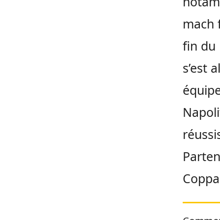
notam
mach f
fin du
s’est 
équipe
Napoli
réussi
Parten
Coppa 