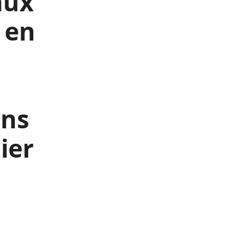
aux
r en
ins
ier