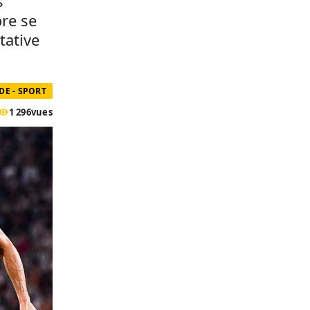
s
ore se
tative
E - SPORT
1 296
vues