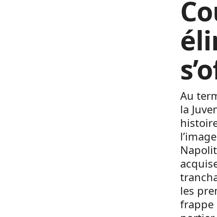
Co
él
s’o
Au term
la Juve
histoir
l’image
Napolit
acquise
trancha
les pre
frappe 