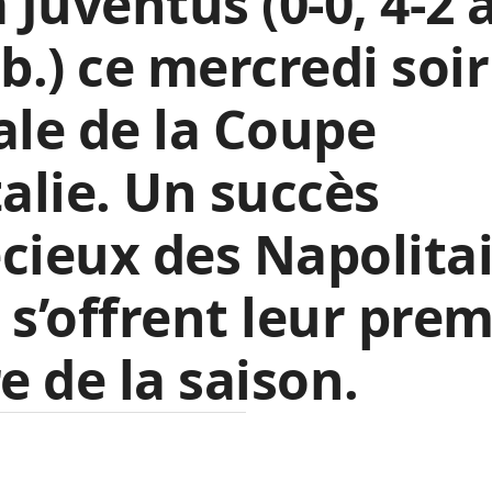
a Juventus (0-0, 4-2 
.b.) ce mercredi soi
ale de la Coupe
talie. Un succès
cieux des Napolita
 s’offrent leur prem
re de la saison.