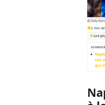
@ Daily Mer
2 min de
Lire pl
SOMMAI
Naple
soir 
qui s
Nap