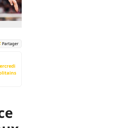
Partager
mercredi
olitains
ce