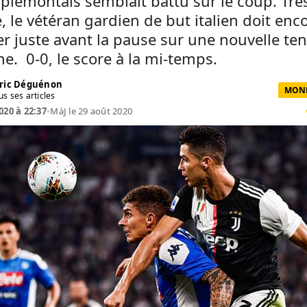
 piémontais semblait battu sur le coup. Trè
té, le vétéran gardien de but italien doit enc
r juste avant la pause sur une nouvelle ten
ne. 0-0, le score à la mi-temps.
ric Déguénon
MOND
us ses articles
020 à 22:37
•
MàJ le 29 août 2020