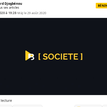
rd Djogbénou
BÉNIN
us ses articles
020 à 19:28
•
MàJ le 29 août 2020
 lecture