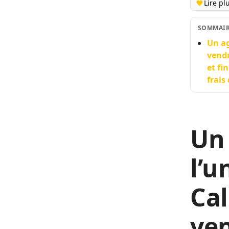
Lire pl
SOMMAI
Un ag
vendr
et fi
frais
Un
l’u
Cal
ven