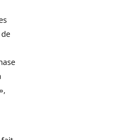
es
 de
phase
a
»,