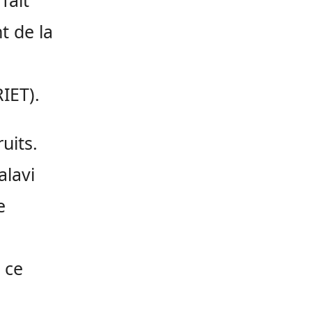
fait
t de la
IET).
uits.
alavi
e
 ce