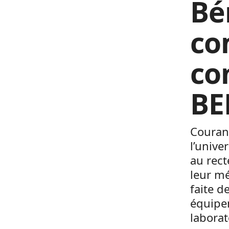
Bé
co
co
BE
Couran
l’unive
au rect
leur m
faite d
équipe
laborat