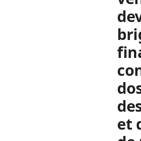
dev
br
fin
co
do
des
et 