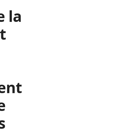
 la
t
ent
e
s