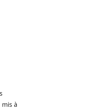
s
 mis à