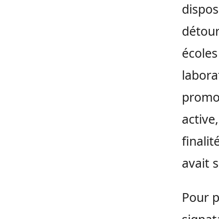
dispos
détour
écoles
labora
promot
active
finali
avait s
Pour p