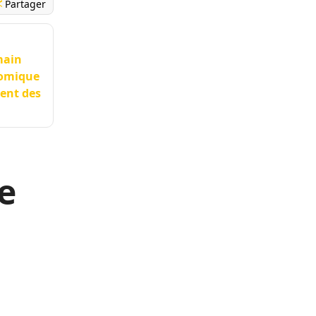
Partager
main
nomique
ment des
e