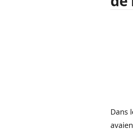
de 
Dans l
avaien