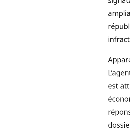
signat
amplia
républ
infrac
Appare
L’agen
est at
économ
répons
dossie