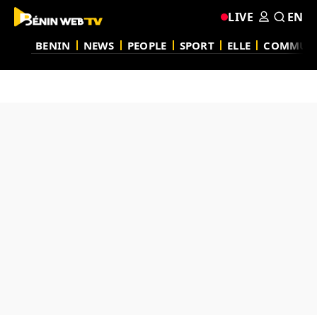
LIVE
EN
BENIN
NEWS
PEOPLE
SPORT
ELLE
COMMUN