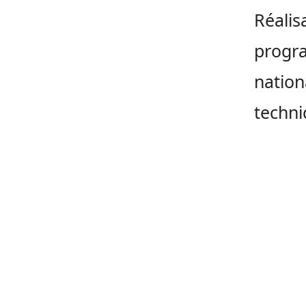
Réalis
progra
nation
techni