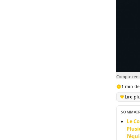
Compte rendu
1 min de
Lire pl
SOMMAI
Le Co
Plusi
l’équ