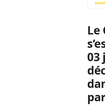
concl
Le 
s’e
03 
déc
da
par