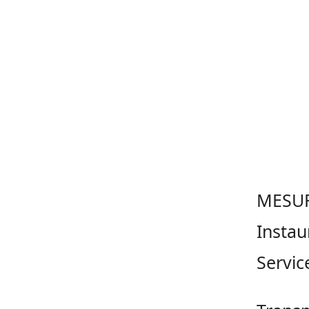
MESU
Instau
Servic