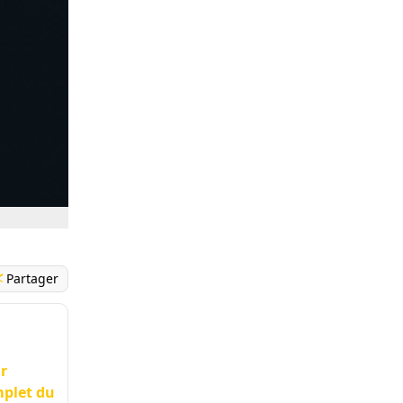
Partager
r
mplet du