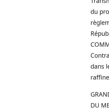
Transm
du pro
règlem
Répub
COMM
Contra
dans l
raffin
GRAND
DU ME