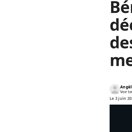
Bé
dé
de
me
Angèl
Voir to
Le 3 juin 20