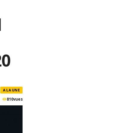
l
20
A LA UNE
810
vues