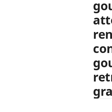
go
att
re
co
go
ret
gra