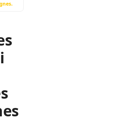
ignes.
es
i
es
nes